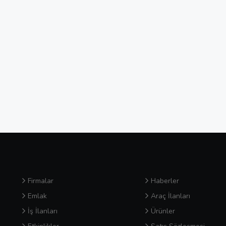
Firmalar
Haberler
Emlak
Araç İlanları
İş İlanları
Ürünler