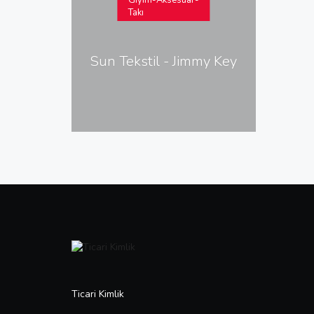
Giyim-Aksesuar-
Takı
Sun Tekstil - Jimmy Key
Ticari Kimlik